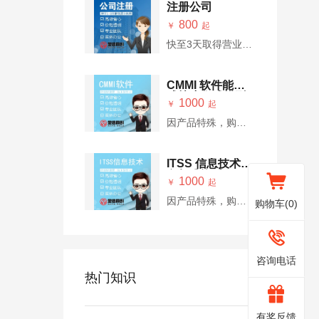
注册公司
800
￥
起
快至3天取得营业执
照，全程无需到场
CMMI 软件能力
成熟度集成模型
1000
￥
起
因产品特殊，购买
价并非最终价格，
请咨询在线客服
ITSS 信息技术服
务标准资质
1000
￥
起
因产品特殊，购买
购物车(
0
)
价并非最终价格，
请咨询在线客服
400-
咨询电话
热门知识
非
0030-
有奖反馈