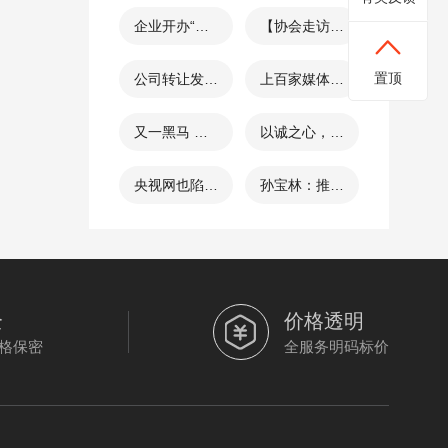
常
企业开办“一
【协会走访】
感
051
窗通”办理流
理事单位---
谢
置顶
公司转让发布
上百家媒体争
您
程详解
金信同创企业
平台或者公司
相报道 全国
又一黑马 全
以诚之心，赴
对
服务（河北）
转让网站，可
领先的公司、
我
国领先的转让
信之约 张家
有限公司
央视网也陷入
孙宝林：推动
以免费发布的
商标转让平台
们
平台“企特
口市代理记账
纠纷，商标侵
构建版权文化
提
那种，有没
企特网腾空出
网”腾空出世
行业协会
权真是无孔不
学术话语体系
出
有？
世
的
入-企特商标
全
价格透明
宝
转让网
格保密
全服务明码标价
贵
意
见